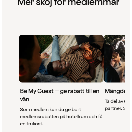
Mer skoj för medlemmar
Be My Guest – ge rabatt till en
Mängder 
vän
Ta del av un
partner. Se a
Som medlem kan du ge bort
medlemsrabatten på hotellrum och få
en frukost.