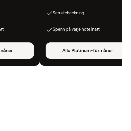
Sen utcheckning
att
Spenn på varje hotellnatt
rmåner
Alla Platinum-förmåner