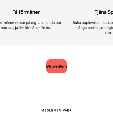
Få förmåner
Tjäna S
förmåner väntar på dig! Ju mer du bor
Boka upplevelser hos oss
hos oss, ju fler förmåner får du.
många partner, och tjä
köp.
Bli medlem
MEDLEMSNIVÅER