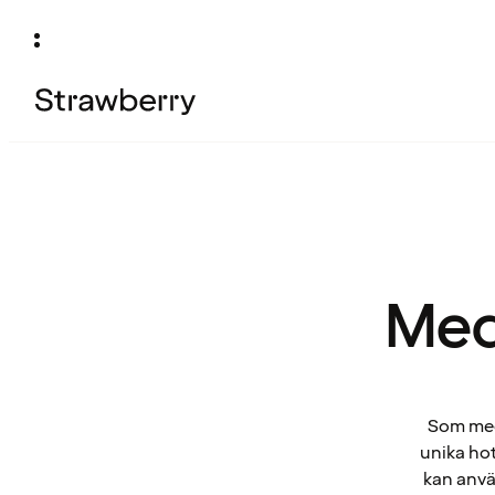
Med
Som medl
unika hot
kan anvä