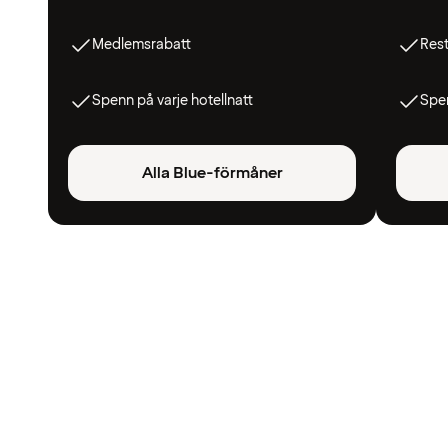
Medlemsrabatt
Res
Spenn på varje hotellnatt
Spen
Alla Blue-förmåner