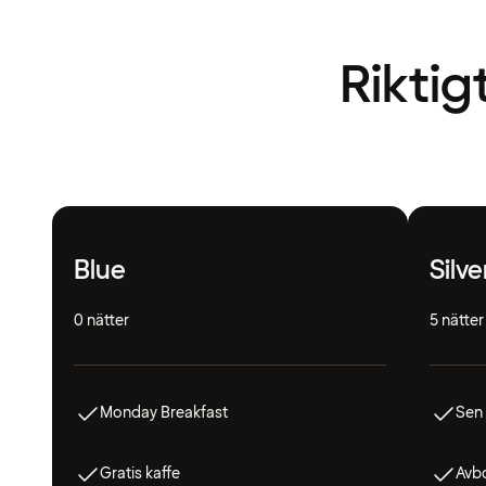
Riktig
Blue
Silve
0 nätter
5 nätter
Monday Breakfast
Sen
Gratis kaffe
Avbo