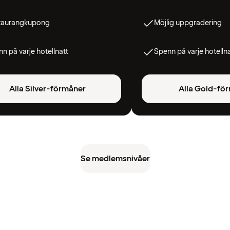
taurangkupong
Möjlig uppgradering
n på varje hotellnatt
Spenn på varje hotelln
Alla Silver-förmåner
Alla Gold-fö
Se medlemsnivåer