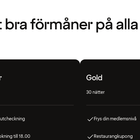
t bra förmåner på alla
r
Gold
30 nätter
 utcheckning
Frys din medlemsnivå
kning till 18.00
Restaurangkupong