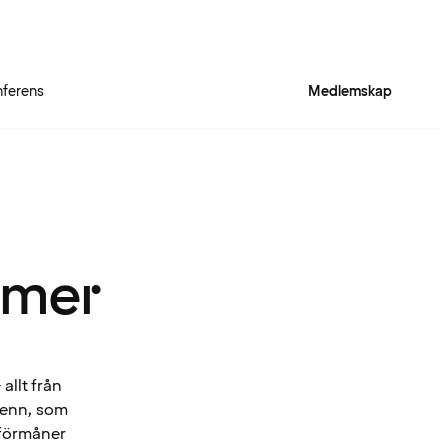
ferens
Medlemskap
 mer
allt från
Spenn, som
 förmåner