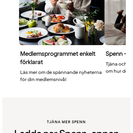
Medlemsprogrammet enkelt
Spenn – di
förklarat
Tjäna och a
om hur det f
Läs mer om de spännande nyheterna
för din medlemsnivå!
TJÄNA MER SPENN