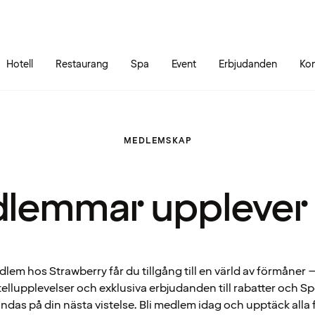
Gå till sidans innehåll
Gå till sidans huvudmeny
Hotell
Restaurang
Spa
Event
Erbjudanden
Kon
MEDLEMSKAP
lemmar upplever
em hos Strawberry får du tillgång till en värld av förmåner – 
ellupplevelser och exklusiva erbjudanden till rabatter och 
ndas på din nästa vistelse. Bli medlem idag och upptäck alla