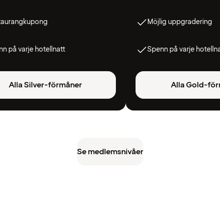
taurangkupong
Möjlig uppgradering
n på varje hotellnatt
Spenn på varje hotelln
Alla Silver-förmåner
Alla Gold-fö
Se medlemsnivåer