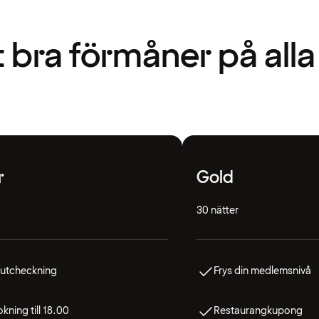
t bra förmåner på alla
r
Gold
30 nätter
 utcheckning
Frys din medlemsnivå
kning till 18.00
Restaurangkupong