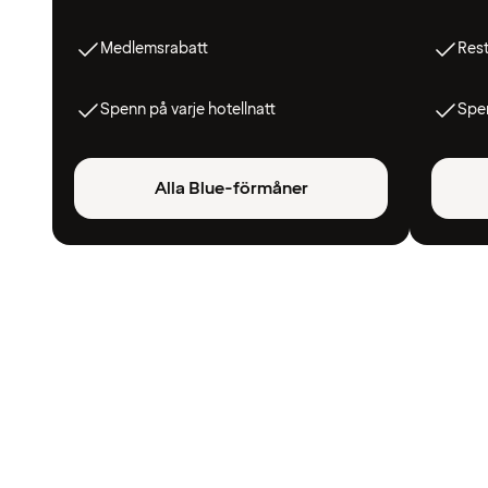
Medlemsrabatt
Res
Spenn på varje hotellnatt
Spen
Alla Blue-förmåner