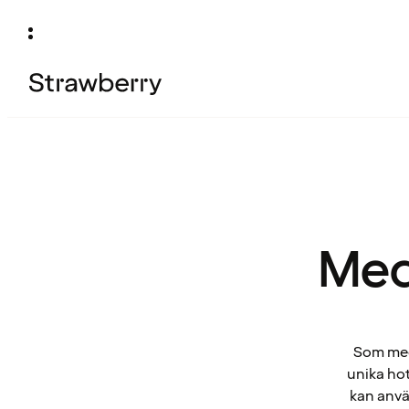
Med
Som medl
unika hot
kan anvä