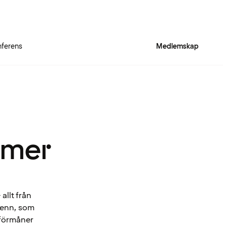
ferens
Medlemskap
 mer
allt från
Spenn, som
 förmåner