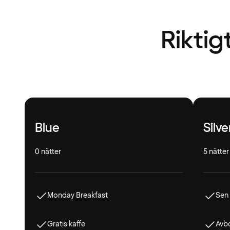
Riktig
Blue
Silve
0 nätter
5 nätter
Monday Breakfast
Sen
Gratis kaffe
Avbo