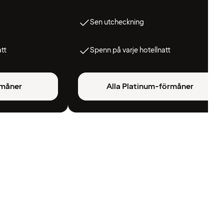
Sen utcheckning
att
Spenn på varje hotellnatt
rmåner
Alla Platinum-förmåner