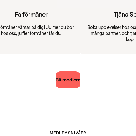
Få förmåner
Tjäna S
förmåner väntar på dig! Ju mer du bor
Boka upplevelser hos oss
hos oss, ju fler förmåner får du.
många partner, och tjä
köp.
Bli medlem
MEDLEMSNIVÅER