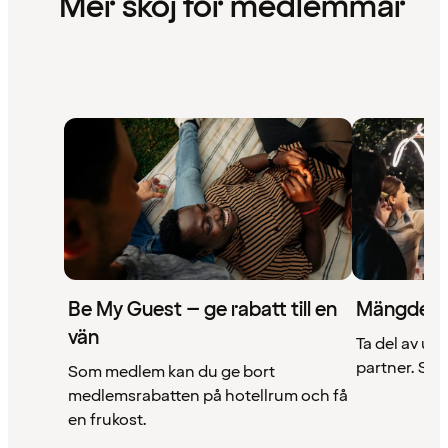
Mer skoj för medlemmar
Be My Guest – ge rabatt till en
Mängder 
vän
Ta del av un
partner. Se a
Som medlem kan du ge bort
medlemsrabatten på hotellrum och få
en frukost.