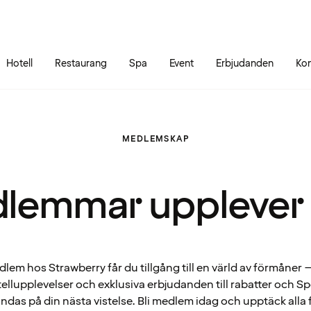
Gå till sidans innehåll
Gå till sidans huvudmeny
Hotell
Restaurang
Spa
Event
Erbjudanden
Kon
MEDLEMSKAP
lemmar upplever
em hos Strawberry får du tillgång till en värld av förmåner – 
ellupplevelser och exklusiva erbjudanden till rabatter och 
ndas på din nästa vistelse. Bli medlem idag och upptäck alla