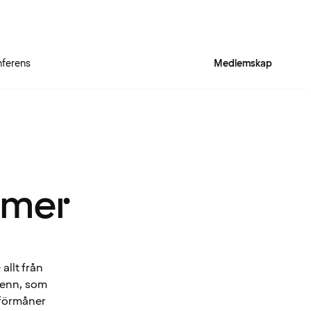
ferens
Medlemskap
 mer
allt från
Spenn, som
 förmåner