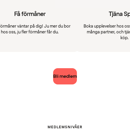
Få förmåner
Tjäna S
förmåner väntar på dig! Ju mer du bor
Boka upplevelser hos oss
hos oss, ju fler förmåner får du.
många partner, och tjä
köp.
Bli medlem
MEDLEMSNIVÅER