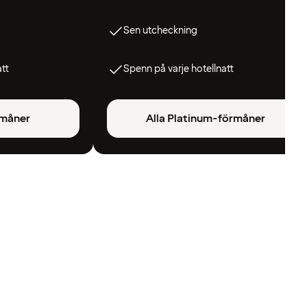
Sen utcheckning
att
Spenn på varje hotellnatt
rmåner
Alla Platinum-förmåner