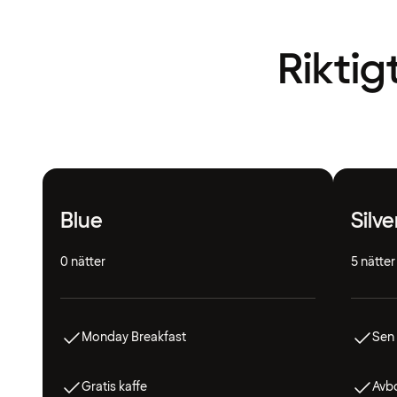
Riktig
Blue
Silve
0 nätter
5 nätter
Monday Breakfast
Sen
Gratis kaffe
Avbo