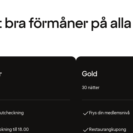
t bra förmåner på alla
r
Gold
30 nätter
 utcheckning
Frys din medlemsnivå
kning till 18.00
Restaurangkupong