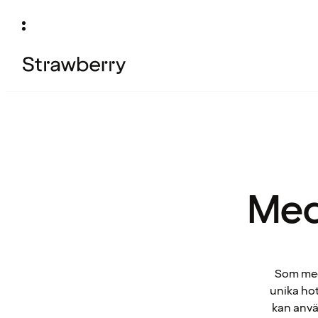
Med
Som medl
unika hot
kan anvä