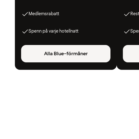
Medlemsrabatt
Res
Spenn på varje hotellnatt
Spen
Alla Blue-förmåner