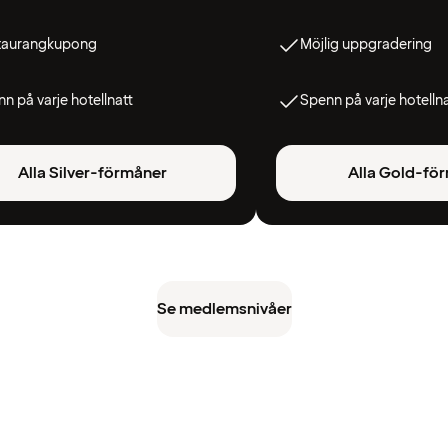
taurangkupong
Möjlig uppgradering
n på varje hotellnatt
Spenn på varje hotelln
Alla Silver-förmåner
Alla Gold-fö
Se medlemsnivåer