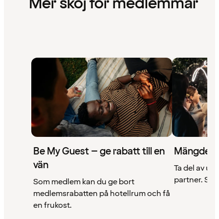
Mer skoj för medlemmar
Be My Guest – ge rabatt till en
Mängder 
vän
Ta del av un
partner. Se a
Som medlem kan du ge bort
medlemsrabatten på hotellrum och få
en frukost.