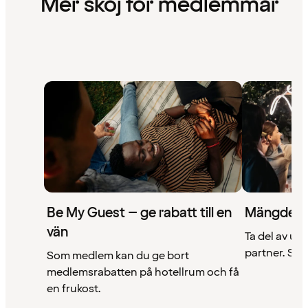
Mer skoj för medlemmar
Be My Guest – ge rabatt till en
Mängder 
vän
Ta del av un
partner. Se a
Som medlem kan du ge bort
medlemsrabatten på hotellrum och få
en frukost.