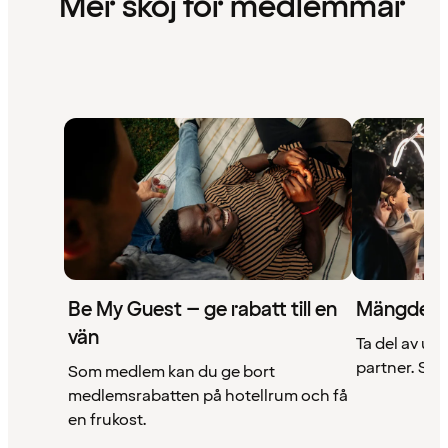
Mer skoj för medlemmar
Be My Guest – ge rabatt till en
Mängder 
vän
Ta del av un
partner. Se a
Som medlem kan du ge bort
medlemsrabatten på hotellrum och få
en frukost.