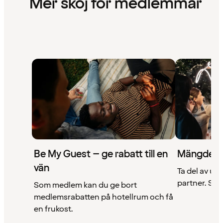
Mer skoj för medlemmar
Be My Guest – ge rabatt till en
Mängder 
vän
Ta del av un
partner. Se a
Som medlem kan du ge bort
medlemsrabatten på hotellrum och få
en frukost.