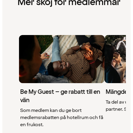
Mer skoj för medlemmar
Be My Guest – ge rabatt till en
Mängder 
vän
Ta del av un
partner. Se a
Som medlem kan du ge bort
medlemsrabatten på hotellrum och få
en frukost.