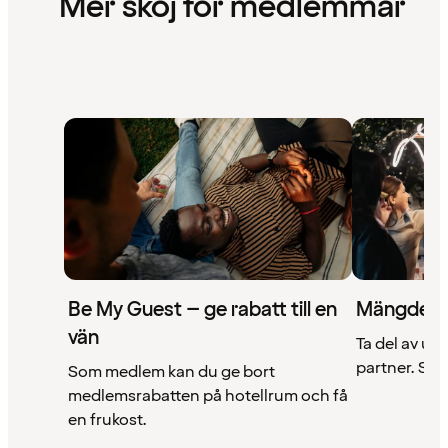
Mer skoj för medlemmar
Be My Guest – ge rabatt till en
Mängder 
vän
Ta del av un
partner. Se a
Som medlem kan du ge bort
medlemsrabatten på hotellrum och få
en frukost.