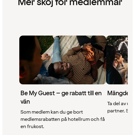
Mer skoj för medlemmar
Be My Guest – ge rabatt till en
Mängder 
vän
Ta del av un
partner. Se a
Som medlem kan du ge bort
medlemsrabatten på hotellrum och få
en frukost.