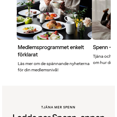
Medlemsprogrammet enkelt
Spenn – di
förklarat
Tjäna och a
om hur det f
Läs mer om de spännande nyheterna
för din medlemsnivå!
TJÄNA MER SPENN