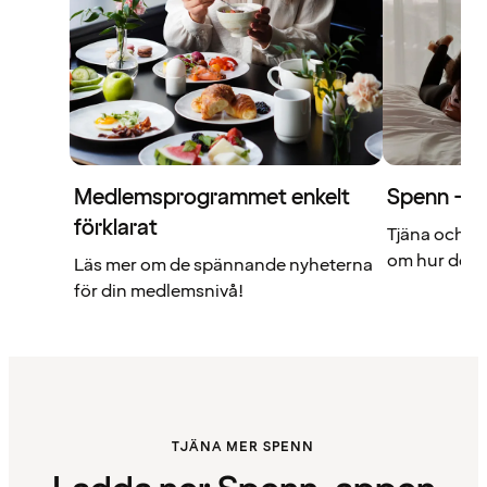
Medlemsprogrammet enkelt
Spenn – di
förklarat
Tjäna och a
om hur det f
Läs mer om de spännande nyheterna
för din medlemsnivå!
TJÄNA MER SPENN