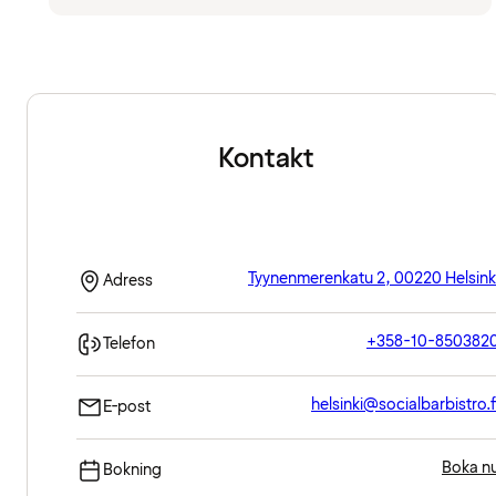
Kontakt
Tyynenmerenkatu 2, 00220 Helsink
Adress
+358-10-850382
Telefon
helsinki@socialbarbistro.f
E-post
Boka n
Bokning