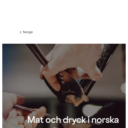
Norge
Föregående
sida:
Mat och dryck i norska