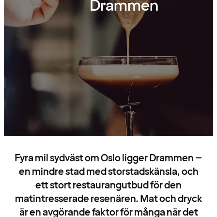
Drammen
Fyra mil sydväst om Oslo ligger Drammen –
en mindre stad med storstadskänsla, och
ett stort restaurangutbud för den
matintresserade resenären. Mat och dryck
är en avgörande faktor för många när det