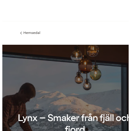
Hemsedal
Föregående
sida:
Lynx – Smaker från fjäll oc
fjord