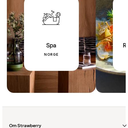
Spa
R
NORGE
Om Strawberry