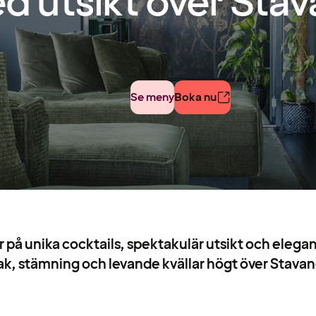
d utsikt över Sta
Se meny
Boka nu
r på unika cocktails, spektakulär utsikt och elegan
k, stämning och levande kvällar högt över Stavan