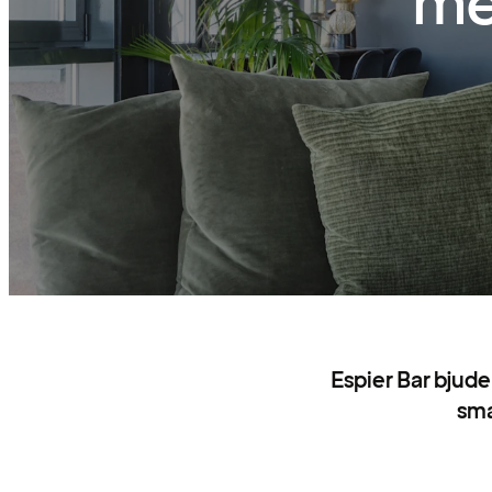
me
Espier Bar bjude
sma