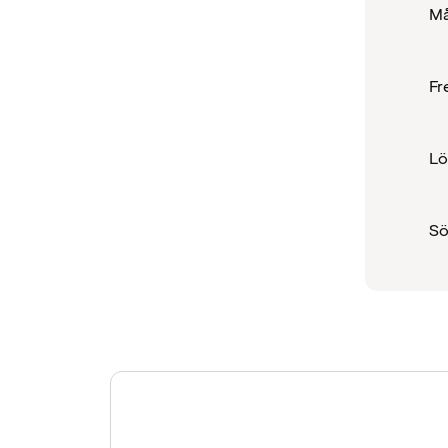
Må
Fr
Lö
S