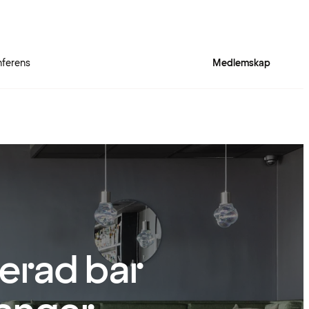
ferens
Medlemskap
rerad bar