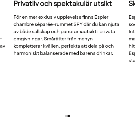
Privatliv och spektakulär utsikt
S
För en mer exklusiv upplevelse finns Espier
Es
chambre séparée-rummet SPY där du kan njuta
so
av både sällskap och panoramautsikt i privata
In
–
omgivningar. Smårätter från menyn
ma
 av
kompletterar kvällen, perfekta att dela på och
hi
harmoniskt balanserade med barens drinkar.
Es
st