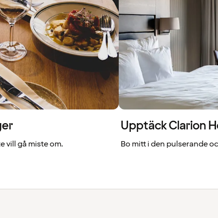
ger
Upptäck Clarion H
 vill gå miste om.
Bo mitt i den pulserande o