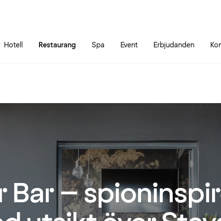
Gå till sidans innehåll
Gå till sidans huvudmeny
Hotell
Restaurang
Spa
Event
Erbjudanden
Kon
r Bar – spioninspi