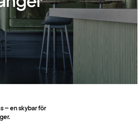
vanger
s – en skybar för
ger.