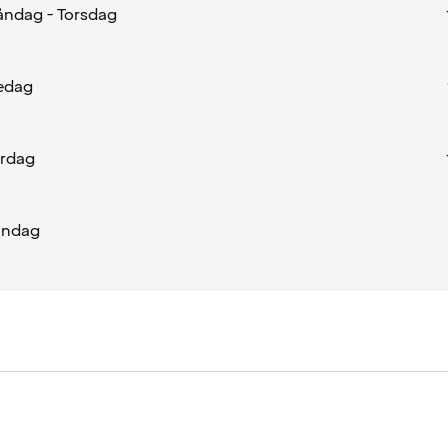
ndag - Torsdag
edag
rdag
öndag