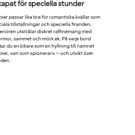
kapat för speciella stunder
pier passar lika bra för romantiska kvällar som
ciala tillställningar och speciella firanden.
teriören utstrålar diskret raffinemang med
rmor, sammet och mörk ek. På varje bord
ttar du en kikare som en hyllning till namnet
pier, «en som spionerar» – och utsikt över
aden.