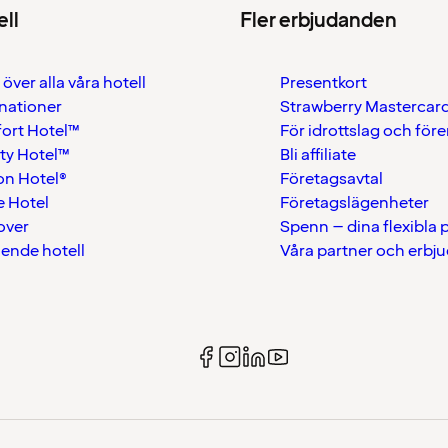
ell
Fler erbjudanden
 över alla våra hotell
Presentkort
nationer
Strawberry Mastercar
ort Hotel™
För idrottslag och för
ty Hotel™
Bli affiliate
on Hotel®
Företagsavtal
 Hotel
Företagslägenheter
over
Spenn – dina flexibla
ående hotell
Våra partner och erbj