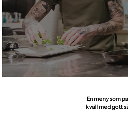
En meny som pass
kväll med gott sä