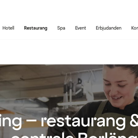
Gå till sidans innehåll
Gå till sidans huvudmeny
Hotell
Restaurang
Spa
Event
Erbjudanden
Kon
ing – restaurang &