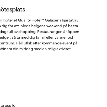
mötesplats
ill hotellet Quality Hotel™ Galaxen i hjärtat av
a dig för att inleda helgens weekend på bästa
 en dag full av shopping. Restaurangen är öppen
lger, så ta med dig familj eller vänner och
i centrum. Håll utkik efter kommande event på
mbinera din middag med en rolig aktivitet.
ta oss för