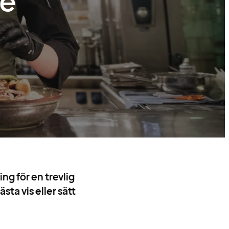
ge
ng för en trevlig
sta vis eller sätt