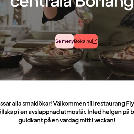
centrala Borlän
Se meny
Boka nu
ar alla smaklökar! Välkommen till restaurang Flyi
llskap i en avslappnad atmosfär. Inled helgen på bä
guldkant på en vardag mitt i veckan!