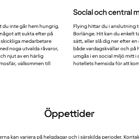
Social och central 
t du inte går hem hungrig.
Flying hittar du i anslutning t
t något att sukta efter på
Borlänge. Hit kan du enkelt t
 skickliga medarbetare
sätt, eller slå dig ner efter
ed noga utvalda råvaror,
både vardagskvällar och på he
ch njut av en härlig
umgås i en social miljö mitt 
mosfär, välkommen till
hotellets hemsida för att ko
Öppettider
rna kan variera på helgdagar och i särskilda perioder. Kontak