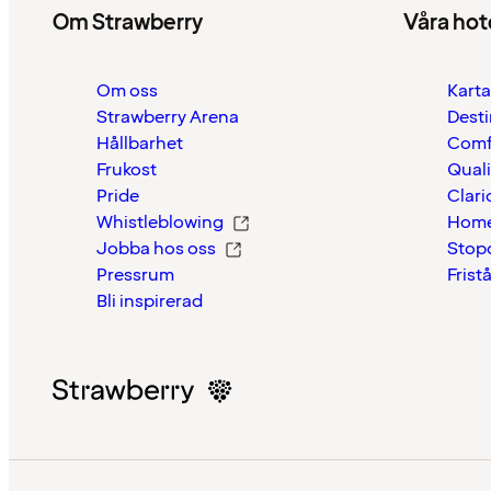
Om Strawberry
Våra hot
Om oss
Karta
Strawberry Arena
Desti
Hållbarhet
Comf
Frukost
Quali
Pride
Clari
Whistleblowing
Home
Jobba hos oss
Stop
Pressrum
Frist
Bli inspirerad