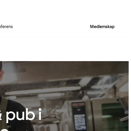
ferens
Medlemskap
 pub i