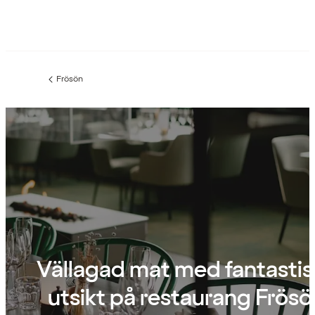
Frösön
Föregående
sida:
Vällagad mat med fantastis
utsikt på restaurang Frösö