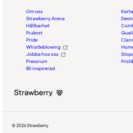
Om oss
Karta
Strawberry Arena
Desti
Hållbarhet
Comf
Frukost
Quali
Pride
Clari
Whistleblowing
Home
Jobba hos oss
Stop
Pressrum
Frist
Bli inspirerad
© 2026 Strawberry