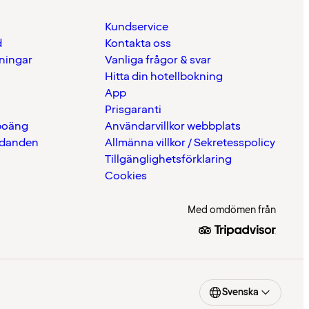
Kundservice
d
Kontakta oss
eningar
Vanliga frågor & svar
Hitta din hotellbokning
App
Prisgaranti
 poäng
Användarvillkor webbplats
udanden
Allmänna villkor / Sekretesspolicy
Tillgänglighetsförklaring
Cookies
Med omdömen från
Svenska