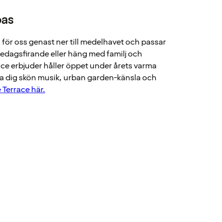
oas
ör oss genast ner till medelhavet och passar
sedagsfirande eller häng med familj och
ce erbjuder håller öppet under årets varma
a dig skön musik, urban garden-känsla och
Terrace här.