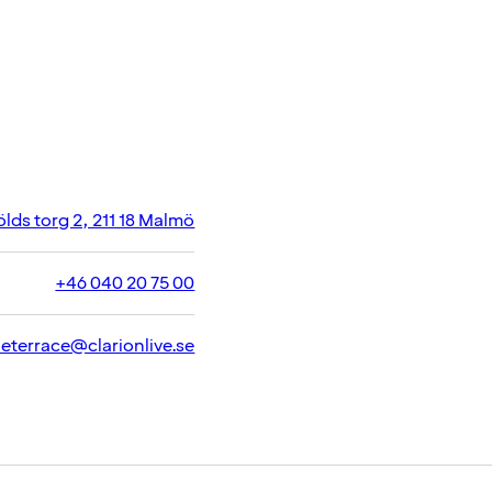
ds torg 2, 211 18 Malmö
+46 040 20 75 00
heterrace@clarionlive.se