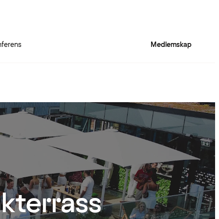
ferens
Medlemskap
akterrass