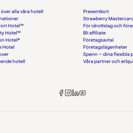
 över alla våra hotell
Presentkort
nationer
Strawberry Mastercar
ort Hotel™
För idrottslag och för
ty Hotel™
Bli affiliate
on Hotel®
Företagsavtal
 Hotel
Företagslägenheter
over
Spenn – dina flexibla
ående hotell
Våra partner och erbj