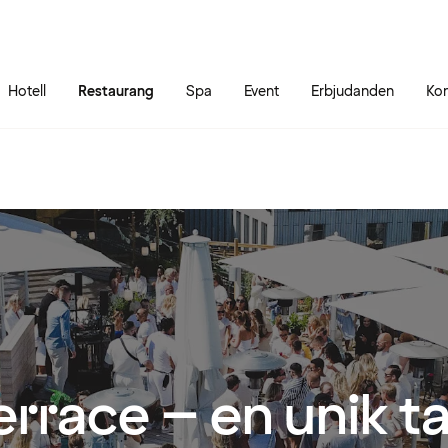
Gå till sidans innehåll
Gå till sidans huvudmeny
Hotell
Restaurang
Spa
Event
Erbjudanden
Kon
errace – en unik t