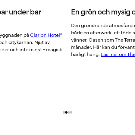
bar under bar
En grön och mysig 
Den grönskande atmosfären f
både en afterwork, ett födel
v byggnaden på
Clarion Hotel®
vänner. Oasen som The Terra
och citykärnan. Njut av
månader. Här kan du förvänt
viner och inte minst - magisk
härligt häng.
Läs mer om The 