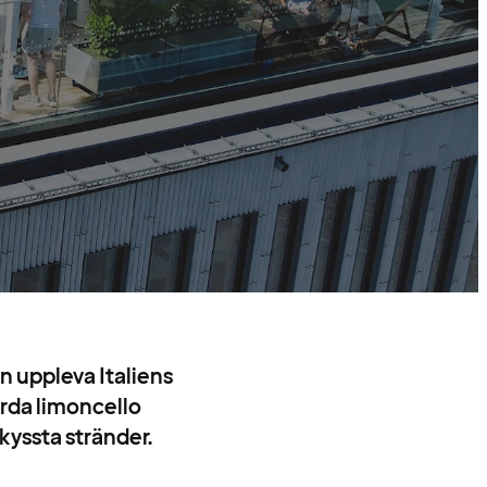
n uppleva Italiens
orda limoncello
lkyssta stränder.