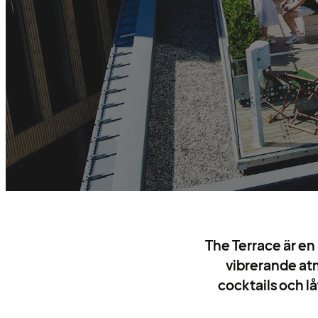
The Terrace är en
vibrerande atm
cocktails och lå