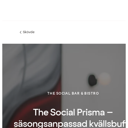
Skövde
Föregående
sida:
THE SOCIAL BAR & BISTRO
The Social Prisma –
säsongsanpassad kvällsbuf