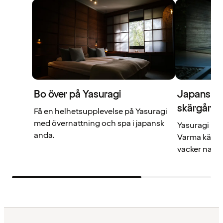
Bo över på Yasuragi
Japanskt 
skärgård
Få en helhetsupplevelse på Yasuragi
med övernattning och spa i japansk
Yasuragi läm
anda.
Varma källor
vacker natur