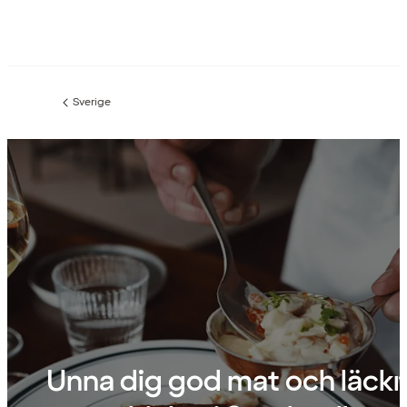
Sverige
Föregående
sida:
Unna dig god mat och läckr