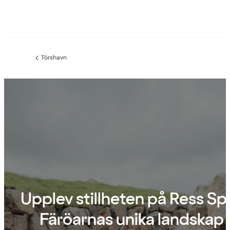
Tórshavn
Föregående
sida:
Upplev stillheten på Ress Spa
Färöarnas unika landskap