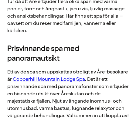
Tur då att Åre erbjuder flera olika span med varma
pooler, torr- och ångbastu, jacuzzis, ljuvlig massage
och ansiktsbehandlingar. Här finns ett spa för alla –
oavsett om du reser med familjen, vännerna eller
kärleken.
Prisvinnande spa med
panoramautsikt
Ett av de spa som uppskattas otroligt av Åre-besökare
är
Copperhill Mountain Lodge Spa
. Det är ett
prisvinnande spa med panoramafönster som erbjuder
en hisnande utsikt över Åreskutan och de
majestätiska fjällen. Njut av ångande inomhus- och
utomhusbad, varma bastus, lugnande relaxytor och
välgörande behandlingar. Välkommen in att koppla av!