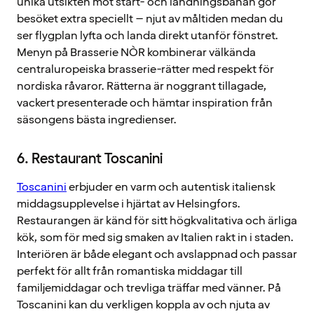
unika utsikten mot start- och landningsbanan gör
besöket extra speciellt – njut av måltiden medan du
ser flygplan lyfta och landa direkt utanför fönstret.
Menyn på Brasserie NÒR kombinerar välkända
centraluropeiska brasserie-rätter med respekt för
nordiska råvaror. Rätterna är noggrant tillagade,
vackert presenterade och hämtar inspiration från
säsongens bästa ingredienser.
6. Restaurant Toscanini
Toscanini
erbjuder en varm och autentisk italiensk
middagsupplevelse i hjärtat av Helsingfors.
Restaurangen är känd för sitt högkvalitativa och ärliga
kök, som för med sig smaken av Italien rakt in i staden.
Interiören är både elegant och avslappnad och passar
perfekt för allt från romantiska middagar till
familjemiddagar och trevliga träffar med vänner. På
Toscanini kan du verkligen koppla av och njuta av