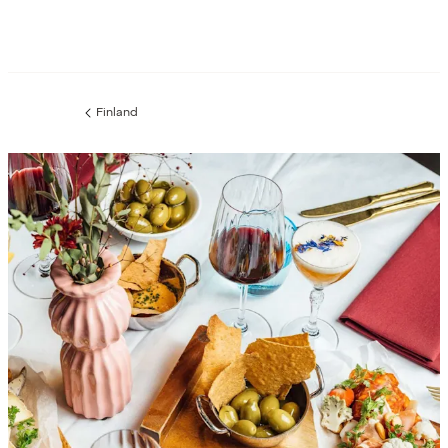
Finland
Föregående
sida: