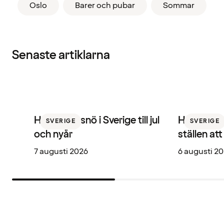
Oslo
Barer och pubar
Sommar
Senaste artiklarna
Här får du snö i Sverige till jul
Hotellbare
SVERIGE
SVERIGE
och nyår
ställen at
7 augusti 2026
6 augusti 2