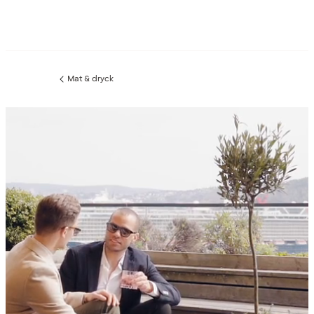
Mat & dryck
Föregående
sida: