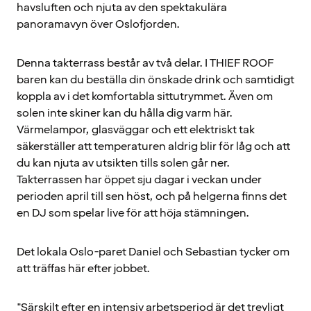
havsluften och njuta av den spektakulära
panoramavyn över Oslofjorden.
Denna takterrass består av två delar. I THIEF ROOF
baren kan du beställa din önskade drink och samtidigt
koppla av i det komfortabla sittutrymmet. Även om
solen inte skiner kan du hålla dig varm här.
Värmelampor, glasväggar och ett elektriskt tak
säkerställer att temperaturen aldrig blir för låg och att
du kan njuta av utsikten tills solen går ner.
Takterrassen har öppet sju dagar i veckan under
perioden april till sen höst, och på helgerna finns det
en DJ som spelar live för att höja stämningen.
Det lokala Oslo-paret Daniel och Sebastian tycker om
att träffas här efter jobbet.
"Särskilt efter en intensiv arbetsperiod är det trevligt