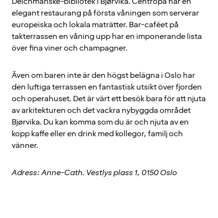
Deichmanske-bibliotek i Bjørvika. Centropa har en
elegant restaurang på första våningen som serverar
europeiska och lokala maträtter. Bar-caféet på
takterrassen en våning upp har en imponerande lista
över fina viner och champagner.
Även om baren inte är den högst belägna i Oslo har
den luftiga terrassen en fantastisk utsikt över fjorden
och operahuset. Det är värt ett besök bara för att njuta
av arkitekturen och det vackra nybyggda området
Bjørvika. Du kan komma som du är och njuta av en
kopp kaffe eller en drink med kollegor, familj och
vänner.
Adress: Anne-Cath. Vestlys plass 1, 0150 Oslo