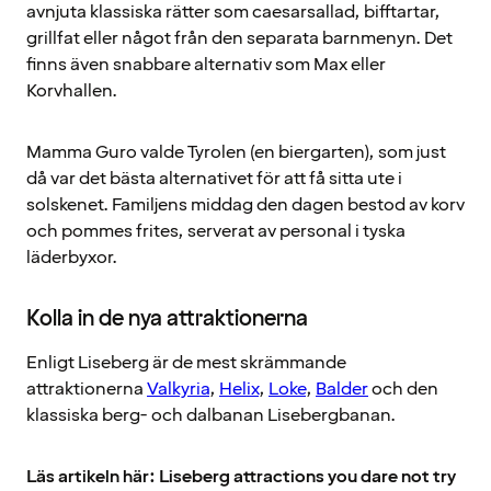
avnjuta klassiska rätter som caesarsallad, bifftartar,
grillfat eller något från den separata barnmenyn. Det
finns även snabbare alternativ som Max eller
Korvhallen.
Mamma Guro valde Tyrolen (en biergarten), som just
då var det bästa alternativet för att få sitta ute i
solskenet. Familjens middag den dagen bestod av korv
och pommes frites, serverat av personal i tyska
läderbyxor.
Kolla in de nya attraktionerna
Enligt Liseberg är de mest skrämmande
attraktionerna
Valkyria
,
Helix
,
Loke
,
Balder
och den
klassiska berg- och dalbanan Lisebergbanan.
Läs artikeln här: Liseberg attractions you dare not try