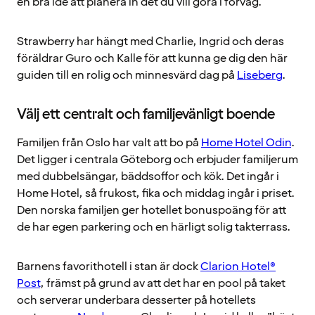
en bra idé att planera in det du vill göra i förväg.
Strawberry har hängt med Charlie, Ingrid och deras
föräldrar Guro och Kalle för att kunna ge dig den här
guiden till en rolig och minnesvärd dag på
Liseberg
.
Välj ett centralt och familjevänligt boende
Familjen från Oslo har valt att bo på
Home Hotel Odin
.
Det ligger i centrala Göteborg och erbjuder familjerum
med dubbelsängar, bäddsoffor och kök. Det ingår i
Home Hotel, så frukost, fika och middag ingår i priset.
Den norska familjen ger hotellet bonuspoäng för att
de har egen parkering och en härligt solig takterrass.
Barnens favorithotell i stan är dock
Clarion Hotel®
Post
, främst på grund av att det har en pool på taket
och serverar underbara desserter på hotellets