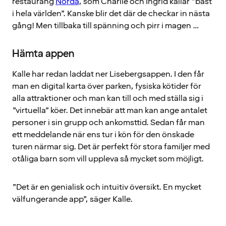
restaurang
Norda
, som Charlie och Ingrid kallar ”bäst
i hela världen”. Kanske blir det där de checkar in nästa
gång! Men tillbaka till spänning och pirr i magen …
Hämta appen
Kalle har redan laddat ner Lisebergsappen. I den får
man en digital karta över parken, fysiska kötider för
alla attraktioner och man kan till och med ställa sig i
”virtuella” köer. Det innebär att man kan ange antalet
personer i sin grupp och ankomsttid. Sedan får man
ett meddelande när ens tur i kön för den önskade
turen närmar sig. Det är perfekt för stora familjer med
otåliga barn som vill uppleva så mycket som möjligt.
”Det är en genialisk och intuitiv översikt. En mycket
välfungerande app”, säger Kalle.