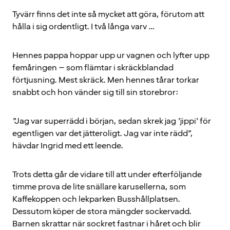
Tyvärr finns det inte så mycket att göra, förutom att
hålla i sig ordentligt. I två långa varv …
Hennes pappa hoppar upp ur vagnen och lyfter upp
femåringen – som flämtar i skräckblandad
förtjusning. Mest skräck. Men hennes tårar torkar
snabbt och hon vänder sig till sin storebror:
”Jag var superrädd i början, sedan skrek jag ’jippi’ för
egentligen var det jätteroligt. Jag var inte rädd”,
hävdar Ingrid med ett leende.
Trots detta går de vidare till att under efterföljande
timme prova de lite snällare karusellerna, som
Kaffekoppen och lekparken Busshållplatsen.
Dessutom köper de stora mängder sockervadd.
Barnen skrattar när sockret fastnar i håret och blir