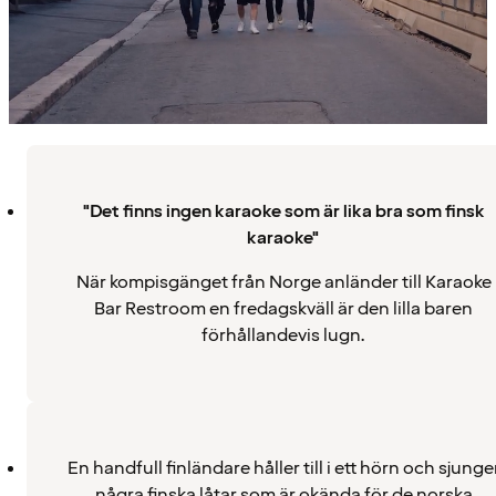
"Det finns ingen karaoke som är lika bra som finsk
karaoke"
När kompisgänget från Norge anländer till Karaoke
Bar Restroom en fredagskväll är den lilla baren
förhållandevis lugn.
En handfull finländare håller till i ett hörn och sjunge
några finska låtar som är okända för de norska