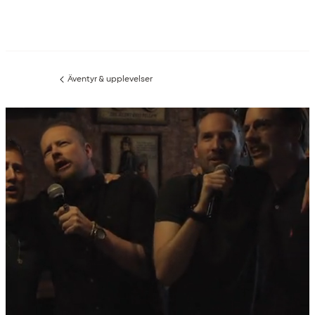
Äventyr & upplevelser
Föregående
sida: