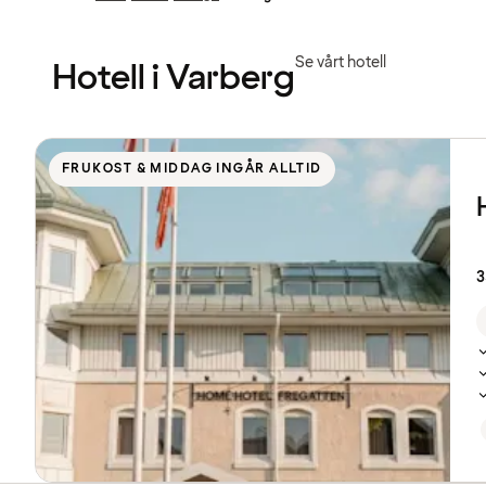
Föregående
Föregående
sida:
sida:
Se vårt hotell
Hotell i Varberg
Se
listan
FRUKOST & MIDDAG INGÅR ALLTID
över
hotell
3