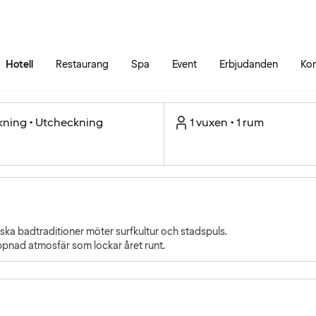
Gå till sidans innehåll
Gå till sidans huvudmeny
Hotell
Restaurang
Spa
Event
Erbjudanden
Kon
kning • Utcheckning
1 vuxen • 1 rum
ska badtraditioner möter surfkultur och stadspuls.
ppnad atmosfär som lockar året runt.