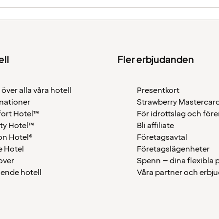
ell
Fler erbjudanden
 över alla våra hotell
Presentkort
nationer
Strawberry Mastercar
ort Hotel™
För idrottslag och för
ty Hotel™
Bli affiliate
on Hotel®
Företagsavtal
 Hotel
Företagslägenheter
over
Spenn – dina flexibla
ående hotell
Våra partner och erbj