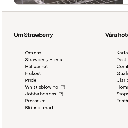
Om Strawberry
Våra hot
Om oss
Karta
Strawberry Arena
Desti
Hållbarhet
Comf
Frukost
Quali
Pride
Clari
Whistleblowing
Home
Jobba hos oss
Stop
Pressrum
Frist
Bli inspirerad