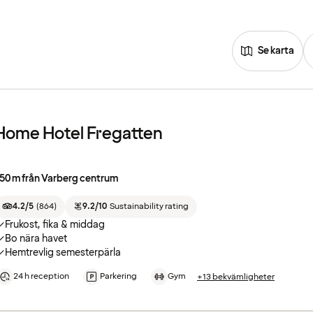
Se karta
Home Hotel Fregatten
50 m från Varberg centrum
4.2/5
(
864
)
9.2/10
Sustainability rating
Frukost, fika & middag
Bo nära havet
Hemtrevlig semesterpärla
24 h reception
Parkering
Gym
+13 bekvämligheter