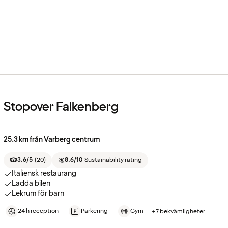
Stopover Falkenberg
25.3 km från Varberg centrum
3.6/5
(
20
)
8.6/10
Sustainability rating
Italiensk restaurang
Ladda bilen
Lekrum för barn
24 h reception
Parkering
Gym
+7 bekvämligheter