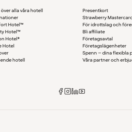
 över alla våra hotell
Presentkort
nationer
Strawberry Mastercar
ort Hotel™
För idrottslag och för
ty Hotel™
Bli affiliate
on Hotel®
Företagsavtal
 Hotel
Företagslägenheter
over
Spenn – dina flexibla
ående hotell
Våra partner och erbj