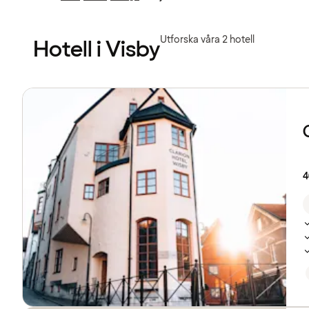
Föregående
Föregående
sida:
sida:
Utforska våra 2 hotell
Hotell i Visby
Se
listan
över
hotell
4