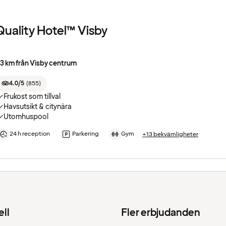
Quality Hotel™ Visby
.3 km från Visby centrum
4.0/5
(
855
)
Frukost som tillval
Havsutsikt & citynära
Utomhuspool
24 h reception
Parkering
Gym
+13 bekvämligheter
ell
Fler erbjudanden