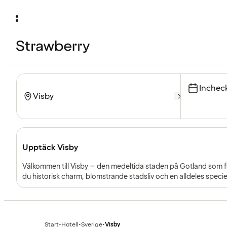
Inchec
Upptäck Visby
Välkommen till Visby – den medeltida staden på Gotland som 
du historisk charm, blomstrande stadsliv och en alldeles specie
älskade destinationer.
Start
•
Hotell
•
Sverige
•
Visby