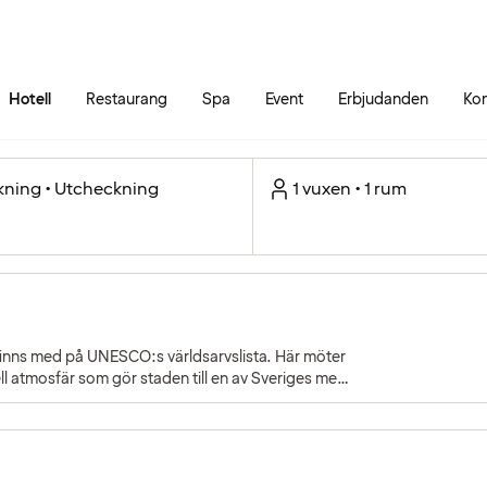
Gå till sidans innehåll
Gå till sidans huvudmeny
Hotell
Restaurang
Spa
Event
Erbjudanden
Kon
kning • Utcheckning
1 vuxen • 1 rum
finns med på UNESCO:s världsarvslista. Här möter
ll atmosfär som gör staden till en av Sveriges mest