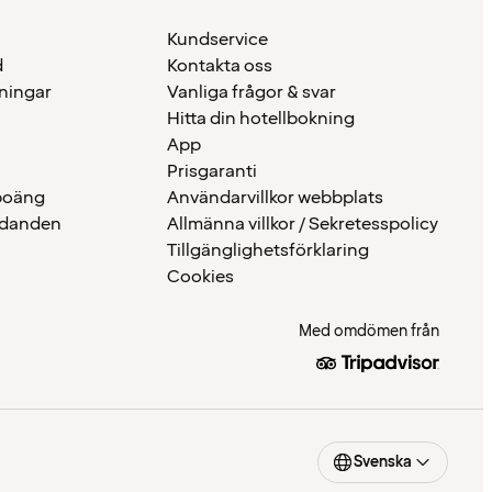
Kundservice
d
Kontakta oss
eningar
Vanliga frågor & svar
Hitta din hotellbokning
App
Prisgaranti
 poäng
Användarvillkor webbplats
udanden
Allmänna villkor / Sekretesspolicy
Tillgänglighetsförklaring
Cookies
Med omdömen från
Svenska