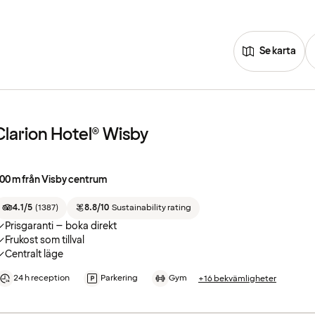
Se karta
Clarion Hotel® Wisby
00 m från Visby centrum
4.1/5
(
1387
)
8.8/10
Sustainability rating
Prisgaranti – boka direkt
Frukost som tillval
Centralt läge
24 h reception
Parkering
Gym
+16 bekvämligheter