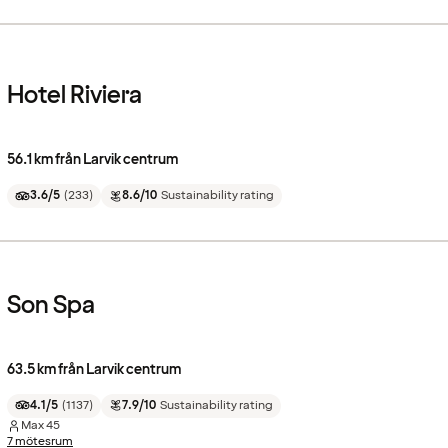
Hotel Riviera
56.1 km från Larvik centrum
3.6/5
(
233
)
8.6/10
Sustainability rating
Son Spa
63.5 km från Larvik centrum
4.1/5
(
1137
)
7.9/10
Sustainability rating
Max
45
7 mötesrum