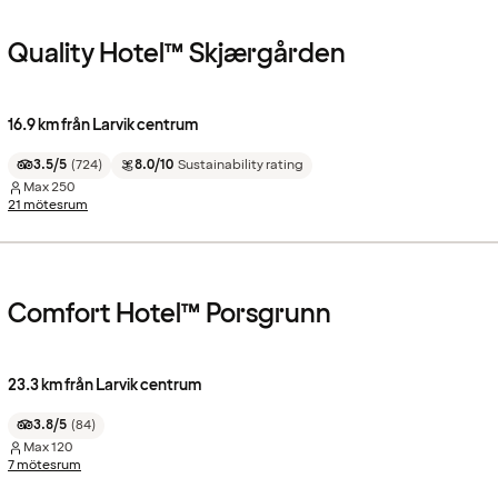
Quality Hotel™ Skjærgården
16.9 km från Larvik centrum
3.5/5
(
724
)
8.0/10
Sustainability rating
Max
250
21 mötesrum
Comfort Hotel™ Porsgrunn
23.3 km från Larvik centrum
3.8/5
(
84
)
Max
120
7 mötesrum