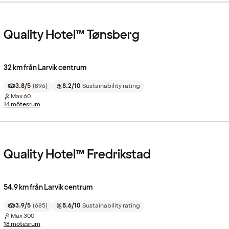
Quality Hotel™ Tønsberg
32 km från Larvik centrum
3.8/5
(
896
)
8.2/10
Sustainability rating
Max
60
14 mötesrum
Quality Hotel™ Fredrikstad
54.9 km från Larvik centrum
3.9/5
(
685
)
8.6/10
Sustainability rating
Max
300
18 mötesrum