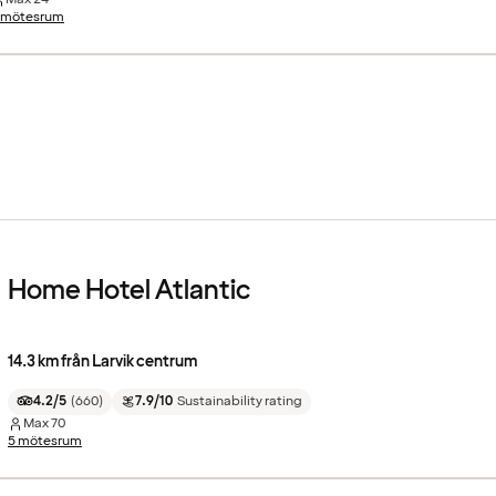
 mötesrum
Home Hotel Atlantic
14.3 km från Larvik centrum
4.2/5
(
660
)
7.9/10
Sustainability rating
Max
70
5 mötesrum