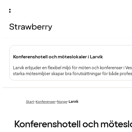
Konferenshotell och möteslokaler i Larvik
Larvik erbjuder en flexibel miljö för möten och konferenser i Vest
starka mötesmiljöer skapar bra förutsättningar för både pro
upplägg.
Start
•
Konferenser
•
Norge
•
Larvik
Föregående
Föregående
sida:
sida:
Konferenshotell och möteslok