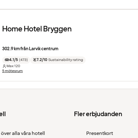
Home Hotel Bryggen
302.9 km från Larvik centrum
4.1/5
(
473
)
7.2/10
Sustainability rating
Max
120
5 mötesrum
ell
Fler erbjudanden
 över alla våra hotell
Presentkort