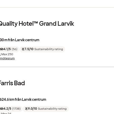
Quality Hotel™ Grand Larvik
00 m från Larvik centrum
4.1/5
(
56
)
7.5/10
Sustainability rating
Max
250
 mötesrum
Farris Bad
624.6 km från Larvik centrum
4.2/5
(
1738
)
9.0/10
Sustainability rating
Max
24