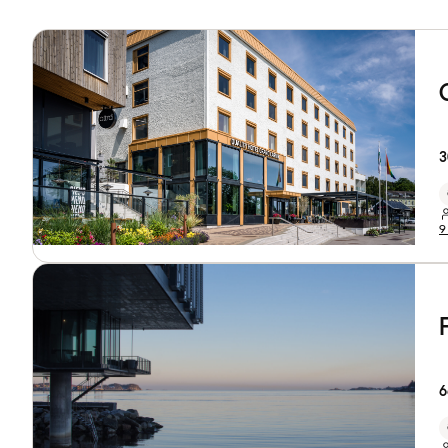
3
9
6