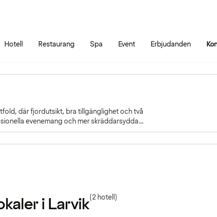
Gå till sidans innehåll
Gå till sidans huvudmeny
Hotell
Restaurang
Spa
Event
Erbjudanden
Kon
fold, där fjordutsikt, bra tillgänglighet och två
fessionella evenemang och mer skräddarsydda
(2 hotell)
aler i Larvik