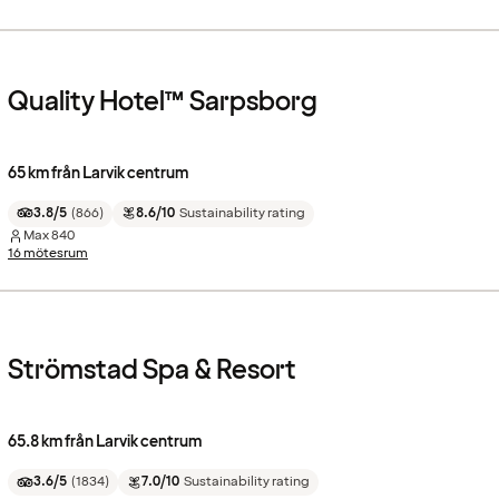
Quality Hotel™ Sarpsborg
65 km från Larvik centrum
3.8/5
(
866
)
8.6/10
Sustainability rating
Max
840
16 mötesrum
Strömstad Spa & Resort
65.8 km från Larvik centrum
3.6/5
(
1834
)
7.0/10
Sustainability rating