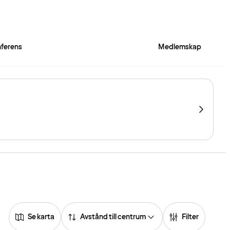
ferens
Medlemskap
Se karta
Avstånd till centrum
Filter