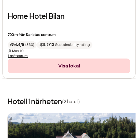
Home Hotel Bilan
700 m från Karlstad centrum
4.4/5
(
830
)
8.3/10
Sustainability rating
Max
10
1 mötesrum
Visa lokal
Hotell i närheten
(2 hotell)