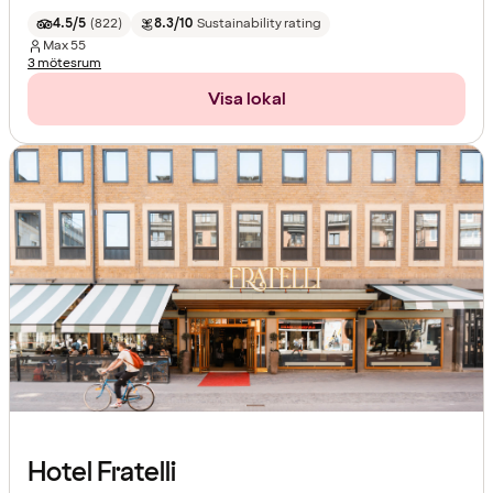
4.5/5
(
822
)
8.3/10
Sustainability rating
Max
55
3 mötesrum
Visa lokal
Hotel Fratelli