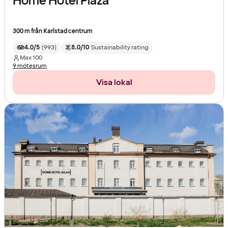
Home Hotel Plaza
300 m från Karlstad centrum
4.0/5
(
993
)
8.0/10
Sustainability rating
Max
100
9 mötesrum
Visa lokal