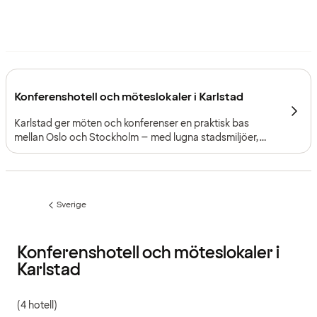
Konferenshotell och möteslokaler i Karlstad
Karlstad ger möten och konferenser en praktisk bas
mellan Oslo och Stockholm – med lugna stadsmiljöer,
centrala mötesplatser och närhet till både Klarälven och
Vänern.
Sverige
Föregående
sida:
Konferenshotell och möteslokaler i
Karlstad
(4 hotell)