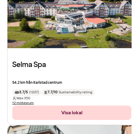
Selma Spa
54.2 km från Karlstad centrum
3.7/5
(
1207
)
7.7/10
Sustainability rating
Max
350
12 mötesrum
Visa lokal