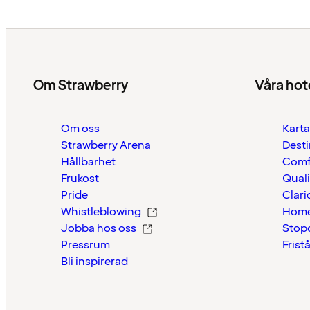
Om Strawberry
Våra hot
Om oss
Karta
Strawberry Arena
Desti
Hållbarhet
Comf
Frukost
Quali
Pride
Clari
Whistleblowing
Home
Jobba hos oss
Stop
Pressrum
Frist
Bli inspirerad