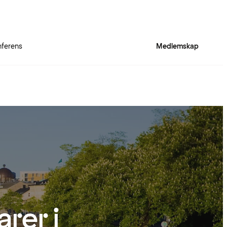
ferens
Medlemskap
rer i