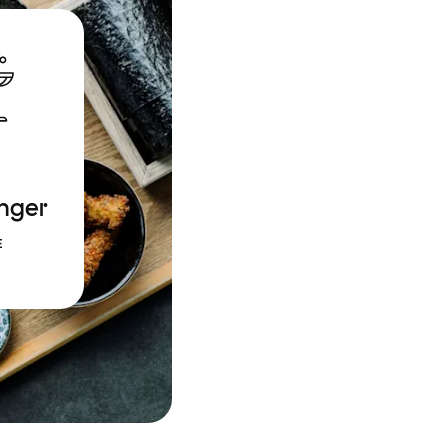
nger
E