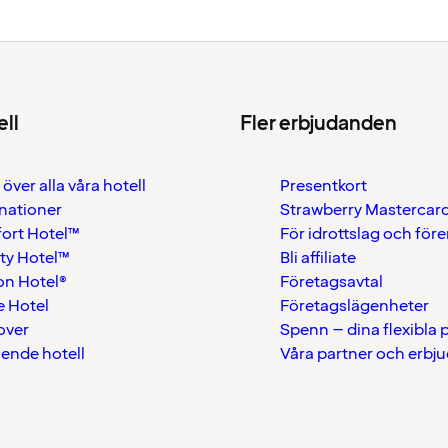
ell
Fler erbjudanden
 över alla våra hotell
Presentkort
nationer
Strawberry Mastercar
ort Hotel™
För idrottslag och för
ty Hotel™
Bli affiliate
on Hotel®
Företagsavtal
 Hotel
Företagslägenheter
over
Spenn – dina flexibla
ående hotell
Våra partner och erbj