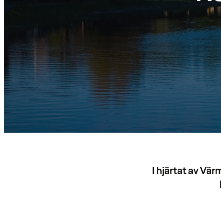
I hjärtat av Vä