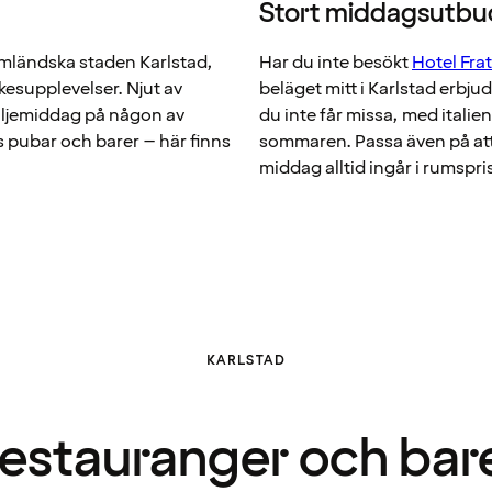
Stort middagsutbu
rmländska staden Karlstad,
Har du inte besökt
Hotel Frat
kesupplevelser. Njut av
beläget mitt i Karlstad erbju
iljemiddag på någon av
du inte får missa, med itali
 pubar och barer – här finns
sommaren. Passa även på att
middag alltid ingår i rumspri
KARLSTAD
estauranger och bar