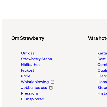
Om Strawberry
Våra hot
Om oss
Karta
Strawberry Arena
Desti
Hållbarhet
Comf
Frukost
Quali
Pride
Clari
Whistleblowing
Home
Jobba hos oss
Stop
Pressrum
Frist
Bli inspirerad