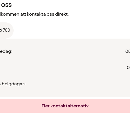
 oss
välkommen att kontakta oss direkt.
66 700
redag:
08
0
 helgdagar:
Fler kontaktalternativ