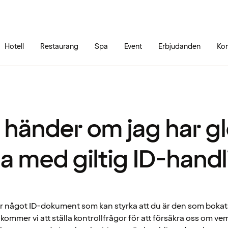
Gå till sidans innehåll
Gå till sidans huvudmeny
Hotell
Restaurang
Spa
Event
Erbjudanden
Kon
 händer om jag har g
ta med giltig ID-hand
r något ID-dokument som kan styrka att du är den som bokats
ommer vi att ställa kontrollfrågor för att försäkra oss om ve