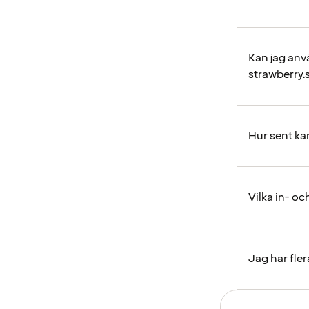
Kan jag anvä
strawberry.
Hur sent ka
Vilka in- o
Jag har fle