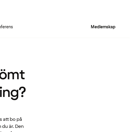
ferens
Medlemskap
lömt
ling?
 att bo på
m du är. Den