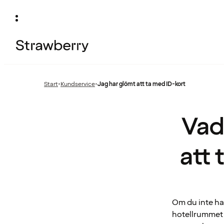
Start
•
Kundservice
•
Jag har glömt att ta med ID-kort
Föregående
sida:
Vad
att 
Om du inte ha
hotellrummet k