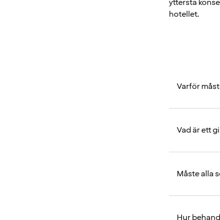
yttersta konse
hotellet.
Varför måst
Vad är ett gi
Måste alla 
Hur behandl