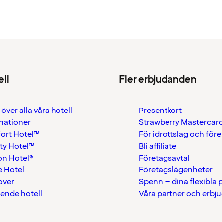
ell
Fler erbjudanden
 över alla våra hotell
Presentkort
nationer
Strawberry Mastercar
ort Hotel™
För idrottslag och för
ty Hotel™
Bli affiliate
on Hotel®
Företagsavtal
 Hotel
Företagslägenheter
over
Spenn – dina flexibla
ående hotell
Våra partner och erbj