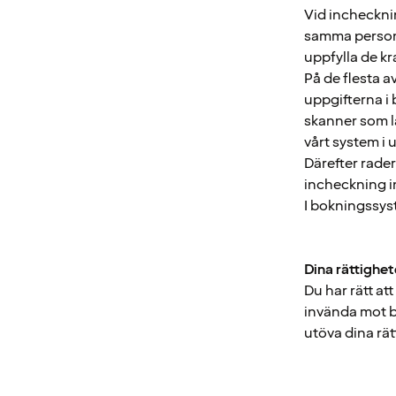
Vid incheckning
samma person 
uppfylla de kr
På de flesta a
uppgifterna i 
skanner som lä
vårt system i 
Därefter rader
incheckning i
I bokningssys
Dina rättighet
Du har rätt att
invända mot 
utöva dina rät