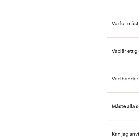
Varför måst
Vad är ett gi
Vad händer 
Måste alla 
Kan jag anvä