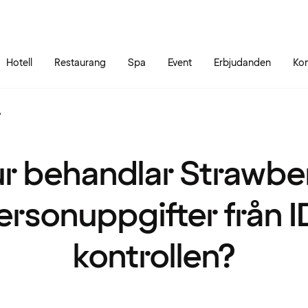
Gå till sidans innehåll
Gå till sidans huvudmeny
Hotell
Restaurang
Spa
Event
Erbjudanden
Kon
?
r behandlar Strawbe
ersonuppgifter från I
kontrollen?