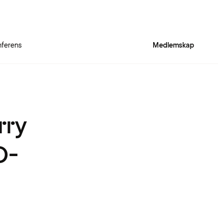
ferens
Medlemskap
rry
D-