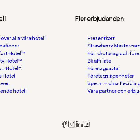
ell
Fler erbjudanden
 över alla våra hotell
Presentkort
nationer
Strawberry Mastercar
ort Hotel™
För idrottslag och för
ty Hotel™
Bli affiliate
on Hotel®
Företagsavtal
 Hotel
Företagslägenheter
over
Spenn – dina flexibla
ående hotell
Våra partner och erbj