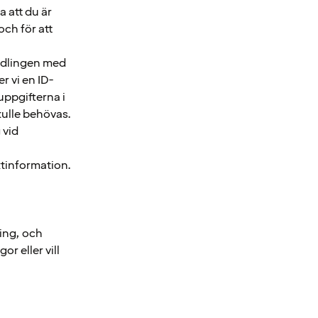
a att du är
ch för att
andlingen med
r vi en ID-
uppgifterna i
skulle behövas.
 vid
ktinformation.
ring, och
or eller vill