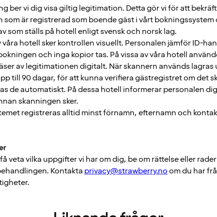
 ber vi dig visa giltig legitimation. Detta gör vi för att bekräft
som är registrerad som boende gäst i vårt bokningssystem o
av som ställs på hotell enligt svensk och norsk lag.
v våra hotell sker kontrollen visuellt. Personalen jämför ID-h
bokningen och inga kopior tas. På vissa av våra hotell använde
ser av legitimationen digitalt. När skannern används lagras 
upp till 90 dagar, för att kunna verifiera gästregistret om det 
as de automatiskt. På dessa hotell informerar personalen dig
nnan skanningen sker.
temet registreras alltid minst förnamn, efternamn och konta
er
 få veta vilka uppgifter vi har om dig, be om rättelse eller rade
behandlingen. Kontakta
privacy@strawberry.no
om du har fråg
tigheter.