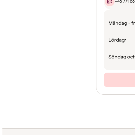
+46 771 6
Måndag - f
Lördag:
Söndag och