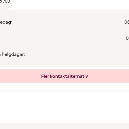
66 700
redag:
08
0
 helgdagar:
Fler kontaktalternativ