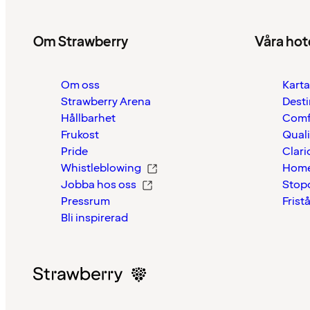
Om Strawberry
Våra hot
Om oss
Karta
Strawberry Arena
Desti
Hållbarhet
Comf
Frukost
Quali
Pride
Clari
Whistleblowing
Home
Jobba hos oss
Stop
Pressrum
Frist
Bli inspirerad