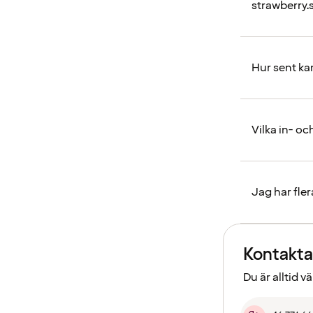
strawberry.
Hur sent ka
Vilka in- o
Jag har fle
Kontakta
Du är alltid 