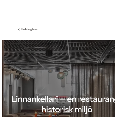
Helsingfors
Föregående
sida:
Linnankellari – en restaurang
historisk miljö