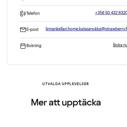
+358 50 432 832
Telefon
linnankellari.home.katajanokka@strawberry.f
E-post
Boka n
Bokning
UTVALDA UPPLEVELSER
Mer att upptäcka