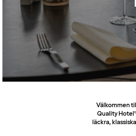
Välkommen till
Quality Hotel™
läckra, klassisk