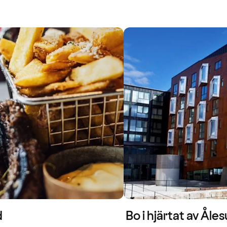
d
Bo i hjärtat av Åle