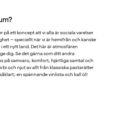
rum?
 på ett koncept att vi alla är sociala varelser
ighet – speciellt när vi är hemifrån och kanske
r i ett nytt land. Det här är atmosfären
 ge dig. Se det gärna som ditt andra
s på samvaro, komfort, hjärtliga samtal och
i och njut av allt från klassiska pastarätter
såklart; en spännande vinlista och kall öl!