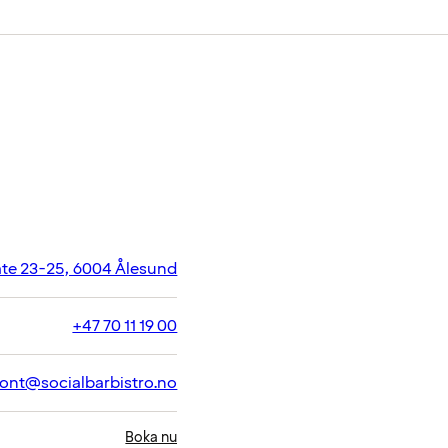
te 23-25, 6004 Ålesund
+47 70 11 19 00
ront@socialbarbistro.no
Boka nu