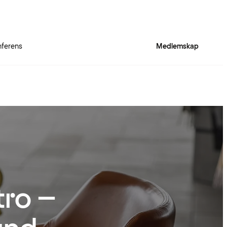
ferens
Medlemskap
tro –