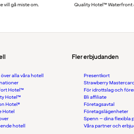
 vill gå miste om.
Quality Hotel™ Waterfront är
ell
Fler erbjudanden
 över alla våra hotell
Presentkort
nationer
Strawberry Mastercar
ort Hotel™
För idrottslag och för
ty Hotel™
Bli affiliate
on Hotel®
Företagsavtal
 Hotel
Företagslägenheter
over
Spenn – dina flexibla
ående hotell
Våra partner och erbj