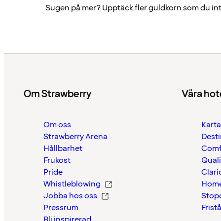
Sugen på mer? Upptäck fler guldkorn som du inte
Om Strawberry
Våra hot
Om oss
Karta
Strawberry Arena
Desti
Hållbarhet
Comf
Frukost
Quali
Pride
Clari
Whistleblowing
Home
Jobba hos oss
Stop
Pressrum
Frist
Bli inspirerad