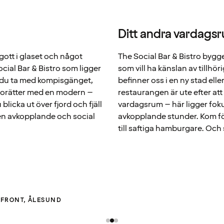
Ditt andra vardags
gott i glaset och något
The Social Bar & Bistro bygger
Social Bar & Bistro som ligger
som vill ha känslan av tillhör
n du ta med kompisgänget,
befinner oss i en ny stad elle
strorätter med en modern –
restaurangen är ute efter att
blicka ut över fjord och fjäll
vardagsrum – här ligger foku
en avkopplande och social
avkopplande stunder. Kom förb
till saftiga hamburgare. Och 
RFRONT, ÅLESUND