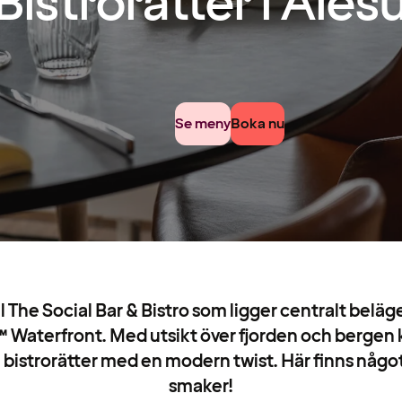
Bistrorätter i Åle
Se meny
Boka nu
 The Social Bar & Bistro som ligger centralt beläge
 Waterfront. Med utsikt över fjorden och bergen 
a bistrorätter med en modern twist. Här finns något 
smaker!