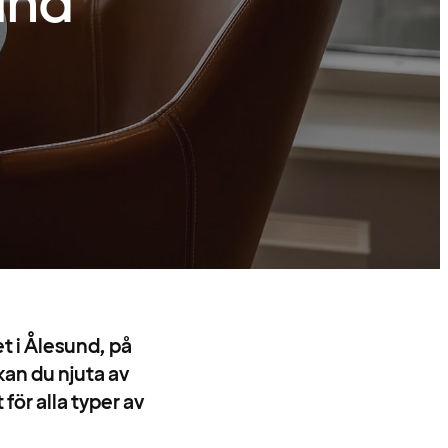
sund
t i Ålesund, på
kan du njuta av
för alla typer av