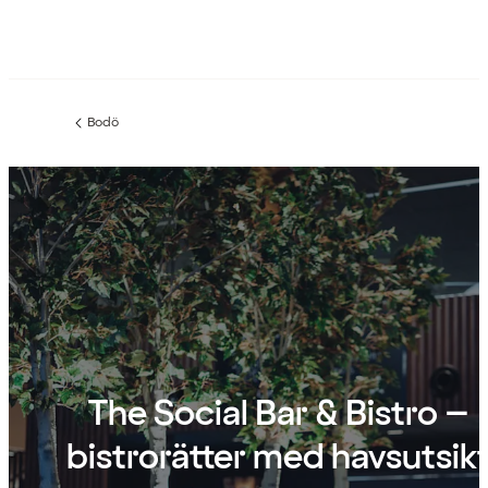
Bodö
Föregående
sida:
The Social Bar & Bistro –
bistrorätter med havsutsik