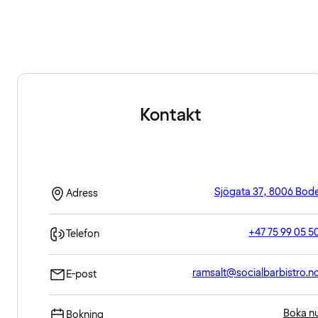
Kontakt
Sjögata 37, 8006 Bod
Adress
+47 75 99 05 5
Telefon
ramsalt@socialbarbistro.n
E-post
Boka n
Bokning