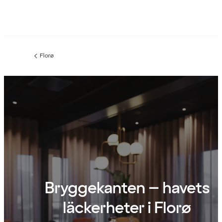
Florø
Föregående
sida:
Bryggekanten – havets
läckerheter i Florø