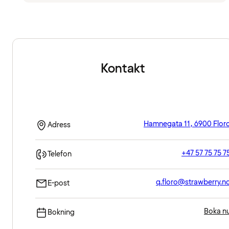
Kontakt
Hamnegata 11, 6900 Flor
Adress
+47 57 75 75 7
Telefon
q.floro@strawberry.n
E-post
Boka n
Bokning