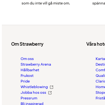
som du inte vill gå miste om.
spännan
Om Strawberry
Våra hot
Om oss
Karta
Strawberry Arena
Desti
Hållbarhet
Comf
Frukost
Quali
Pride
Clari
Whistleblowing
Home
Jobba hos oss
Stop
Pressrum
Frist
Bli inspirerad