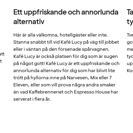
Ett uppfriskande och annorlunda
T
alternativ
t
Här är alla välkomna, hotellgäster eller inte.
Tve
Stanna snabbt till vid Kafé Lucy på väg till jobbet
got
,
eller i väntan på den försenade spårvagnen.
me
att
Kafé Lucy är också platsen för dig som är sugen
ty
t
på något gott! Kafé Lucy är ett uppfriskande och
up
annorlunda alternativ för dig som har blivit lite
Ko
trött på hyllorna inne på Narvesen, Mix eller 7
Eleven, eller som vill prova några andra smaker
än vad Kaffebrenneriet och Espresso House har
serverat i flera år.