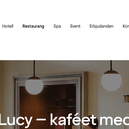
Gå till sidans innehåll
Gå till sidans huvudmeny
Hotell
Restaurang
Spa
Event
Erbjudanden
Kon
Lucy – kaféet med 