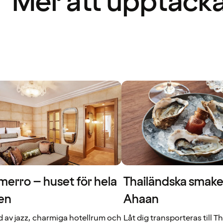
Mer att upptäck
erro – huset för hela
Thailändska smake
en
Ahaan
d av jazz, charmiga hotellrum och
Låt dig transporteras till T