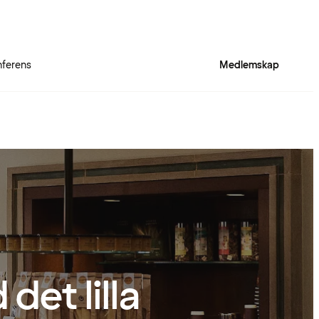
ferens
Medlemskap
det lilla