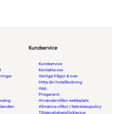
Kundservice
Kundservice
d
Kontakta oss
eningar
Vanliga frågor & svar
Hitta din hotellbokning
App
Prisgaranti
 poäng
Användarvillkor webbplats
udanden
Allmänna villkor / Sekretesspolicy
Tillgänglighetsförklaring