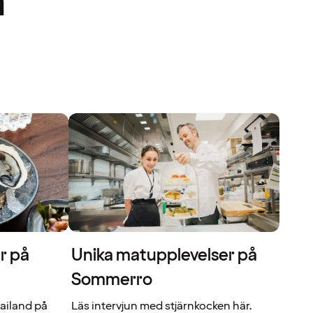
a
r på
Unika matupplevelser på
Sommerro
hailand på
Läs intervjun med stjärnkocken här.