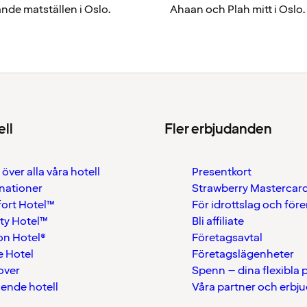
de matställen i Oslo.
Ahaan och Plah mitt i Oslo.
ell
Fler erbjudanden
 över alla våra hotell
Presentkort
nationer
Strawberry Mastercar
ort Hotel™
För idrottslag och för
ty Hotel™
Bli affiliate
on Hotel®
Företagsavtal
 Hotel
Företagslägenheter
over
Spenn – dina flexibla
ående hotell
Våra partner och erbj