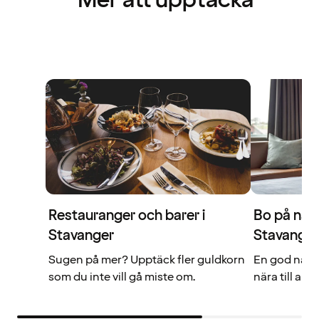
Mer att upptäcka
Restauranger och barer i
Bo på någo
Stavanger
Stavanger
Sugen på mer? Upptäck fler guldkorn
En god natts
som du inte vill gå miste om.
nära till all