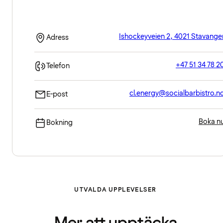
Ishockeyveien 2, 4021 Stavange
Adress
+47 51 34 78 2
Telefon
cl.energy@socialbarbistro.n
E-post
Boka n
Bokning
UTVALDA UPPLEVELSER