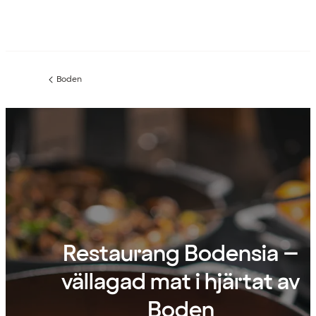
Boden
Föregående
sida:
Restaurang Bodensia –
vällagad mat i hjärtat av
Boden