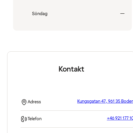
Stä
Söndag
—
Kontakt
Kungsgatan 47, 961 35 Bode
Adress
+46 921 177 1
Telefon