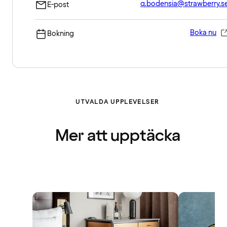
q.bodensia@strawberry.s
E-post
Boka nu
Bokning
UTVALDA UPPLEVELSER
Mer att upptäcka