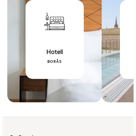
Hotell
BORÅS