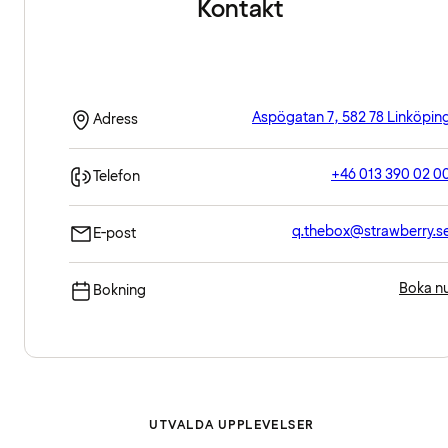
Kontakt
Aspögatan 7, 582 78 Linköpin
Adress
+46 013 390 02 0
Telefon
q.thebox@strawberry.s
E-post
Boka n
Bokning
UTVALDA UPPLEVELSER