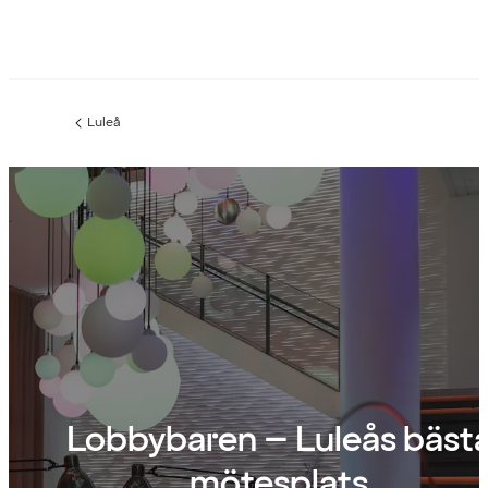
Luleå
Föregående
sida:
Lobbybaren – Luleås bäst
mötesplats