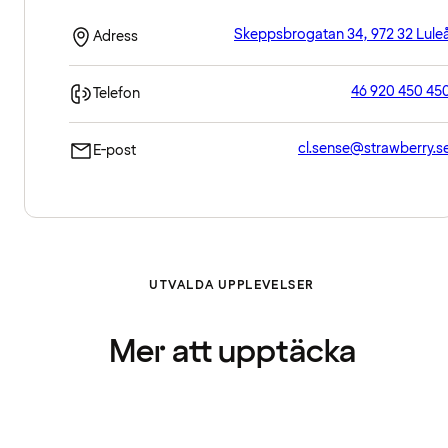
Skeppsbrogatan 34, 972 32 Lule
Adress
46 920 450 45
Telefon
cl.sense@strawberry.s
E-post
UTVALDA UPPLEVELSER
Mer att upptäcka