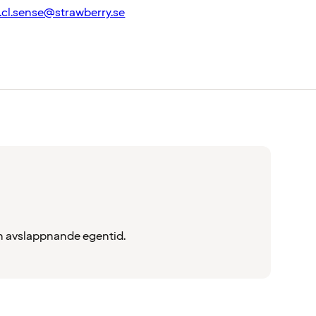
.cl.sense@strawberry.se
din avslappnande egentid.