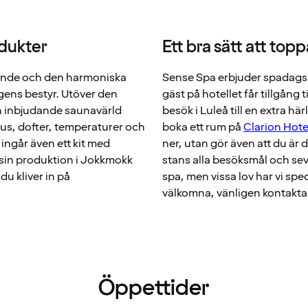
dukter
Ett bra sätt att topp
ående och den harmoniska
Sense Spa erbjuder spadagsp
agens bestyr. Utöver den
gäst på hotellet får tillgång t
n inbjudande saunavärld
besök i Luleå till en extra hä
jus, dofter, temperaturer och
boka ett rum på
Clarion Hote
 ingår även ett kit med
ner, utan gör även att du är d
sin produktion i Jokkmokk
stans alla besöksmål och sevä
u kliver in på
spa, men vissa lov har vi spec
välkomna, vänligen kontakta 
Öppettider