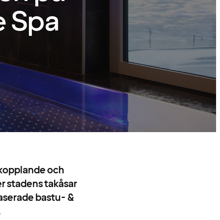
e Spa
avkopplande och
r stadens takåsar
baserade bastu- &
.