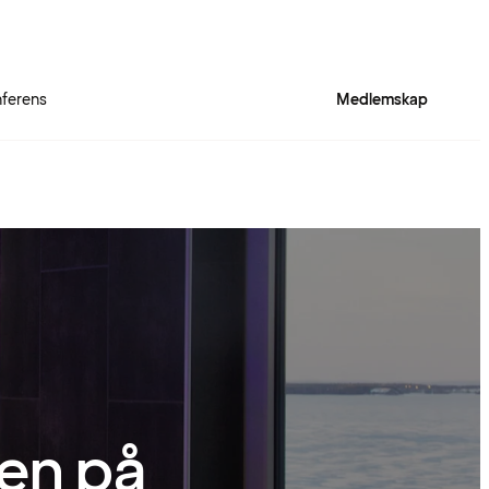
ferens
Medlemskap
en på