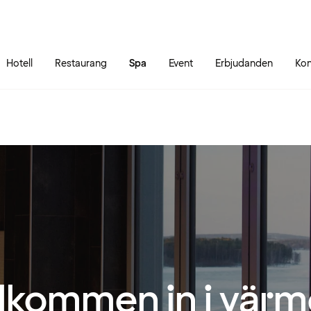
Gå till sidans innehåll
Gå till sidans huvudmeny
Hotell
Restaurang
Spa
Event
Erbjudanden
Kon
lkommen in i värm